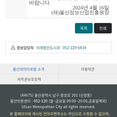
바랍니다
.
2024
년
4
월
16
일
(
재
)
울산정보산업진흥원장
목록
인쇄
정보담당자
미래첨단도시과
052-229-6834
울산데이터포털 소개
이용약관
저작권보호정책
(44675) 울산광역시 남구 중앙로 201 (신정동)
울산민원센터 :
052-120
(월~금요일 09:00~20:00,공휴일제외)
Ulsan Metropolitan City all rights reserved.
본 홈페이지에 게시된 전자우편주소는 무단으로 수정할 수 없으며,