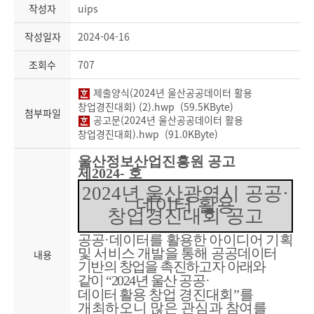
작성자
uips
작성일자
2024-04-16
조회수
707
제출양식(2024년 울산공공데이터 활용
창업경진대회) (2).hwp (59.5KByte)
첨부파일
공고문(2024년 울산공공데이터 활용
창업경진대회).hwp (91.0KByte)
울산정보산업진흥원 공고
제
2024-
호
2024
년 울산광역시 공공
·
데이터 활용
창업경진대회 공고
공공
·
데이터를 활용한 아이디어 기획
및 서비스 개발을 통해 공공
데
이터
내용
기반의 창업을 촉진하고자 아래와
같이
“
2024
년 울산 공공
·
데이터
활용
창업 경진대회
”
를
개최하오니 많
은 관심과 참여를